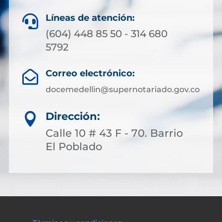
Líneas de atención:

(604) 448 85 50 - 314 680
5792
Correo electrónico:

docemedellin@supernotariado.gov.co
Dirección:

Calle 10 # 43 F - 70. Barrio
El Poblado