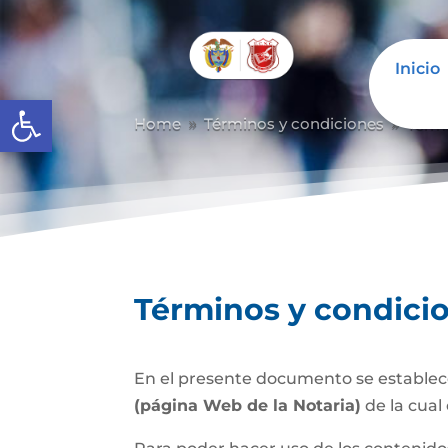
Inicio
Abrir barra de herramientas
Home
Términos y condiciones
Térm
9
9
Términos y condici
En el presente documento se establece
(página Web de la Notaria)
de la cual