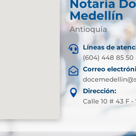
Notaría D
Medellín
Antioquia
Líneas de atenc

(604) 448 85 50 
Correo electrón

docemedellin@s
Dirección:

Calle 10 # 43 F -