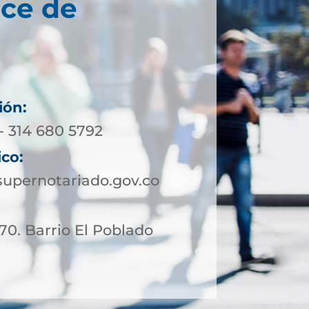
oce de
ión:
- 314 680 5792
ico:
upernotariado.gov.co
 70. Barrio El Poblado