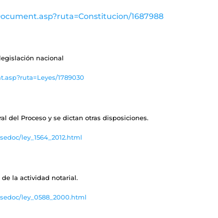
wDocument.asp?ruta=Constitucion/1687988
legislación nacional
nt.asp?ruta=Leyes/1789030
l del Proceso y se dictan otras disposiciones.
sedoc/ley_1564_2012.html
de la actividad notarial.
asedoc/ley_0588_2000.html