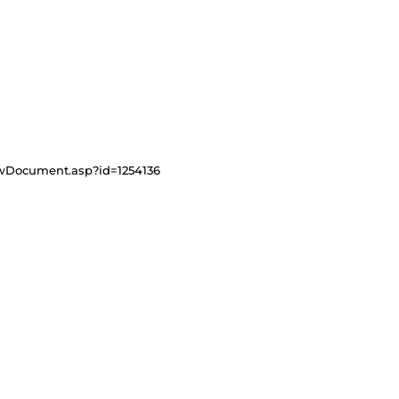
viewDocument.asp?id=1254136