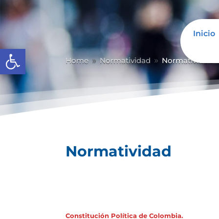
Inicio
Abrir barra de herramientas
Home
Normatividad
Normatividad
9
9
Normatividad
Constitución Política de Colombia.