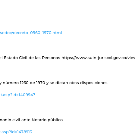
asedoc/decreto_0960_1970.html
 del Estado Civil de las Personas https://www.suin-juriscol.gov.co/
ey número 1260 de 1970 y se dictan otras disposiciones
nt.asp?id=1409947
monio civil ante Notario público
.asp?id=1478913