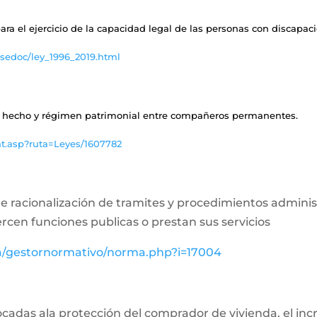
ara el ejercicio de la capacidad legal de las personas con discapa
sedoc/ley_1996_2019.html
 de hecho y régimen patrimonial entre compañeros permanentes.
nt.asp?ruta=Leyes/1607782
bre racionalización de tramites y procedimientos admini
ercen funciones publicas o prestan sus servicios
va/gestornormativo/norma.php?i=17004
ocadas ala protección del comprador de vivienda, el inc