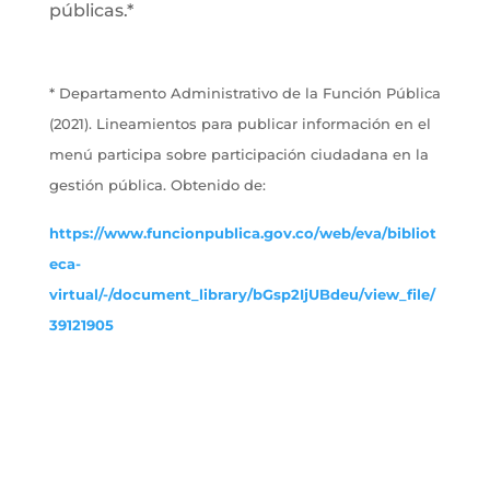
públicas.*
* Departamento Administrativo de la Función Pública
(2021). Lineamientos para publicar información en el
menú participa sobre participación ciudadana en la
gestión pública. Obtenido de:
https://www.funcionpublica.gov.co/web/eva/bibliot
eca-
virtual/-/document_library/bGsp2IjUBdeu/view_file/
39121905