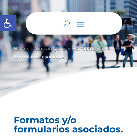
Abrir barra de herramientas
Home
Sin categoría
Formatos y/o
9
9
formularios asociados.
Formatos y/o
formularios asociados.