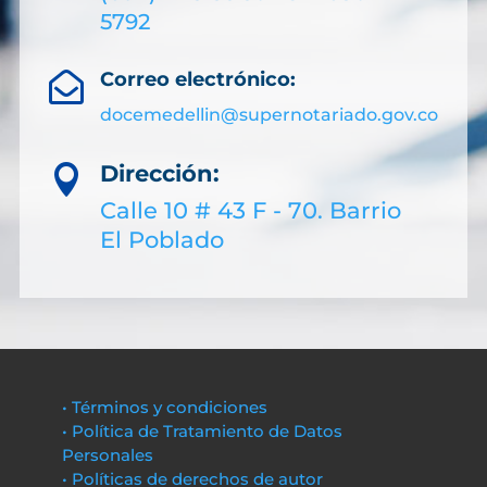
5792
Correo electrónico:

docemedellin@supernotariado.gov.co
Dirección:

Calle 10 # 43 F - 70. Barrio
El Poblado
• Términos y condiciones
• Política de Tratamiento de Datos
Personales
• Políticas de derechos de autor