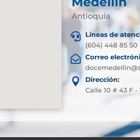
Medellín
Antioquia
Líneas de atenc

(604) 448 85 50 
Correo electrón

docemedellin@s
Dirección:

Calle 10 # 43 F -