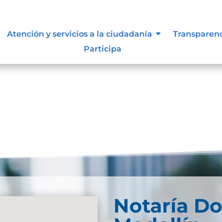
n de la información.
Atención y servicios a la ciudadanía
Transparen
Participa
Notaría D