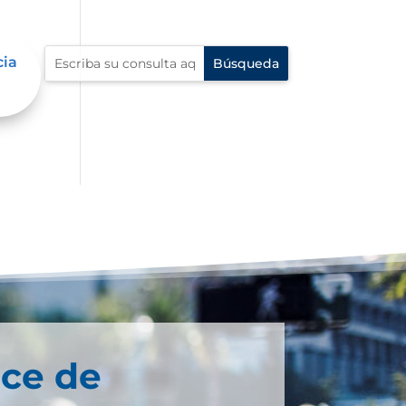
cia
oce de