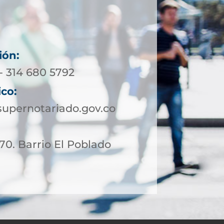
ión:
- 314 680 5792
ico:
upernotariado.gov.co
 70. Barrio El Poblado