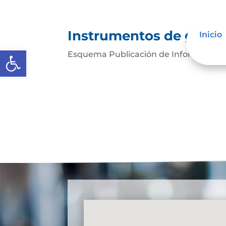
Instrumentos de gestió
Inicio
Abrir barra de herramientas
Esquema Publicación de Información