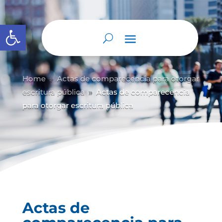
Abrir barra de herramientas
Home
Actas de comparecencia para otorgar
9
escritura pública
Actas de comparecencia
9
para otorgar escritura pública
Actas de