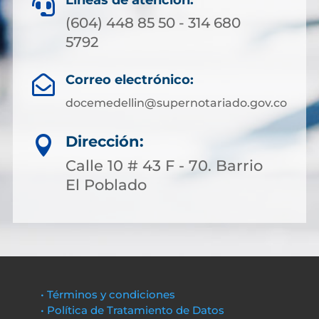
Líneas de atención:

(604) 448 85 50 - 314 680
5792
Correo electrónico:

docemedellin@supernotariado.gov.co
Dirección:

Calle 10 # 43 F - 70. Barrio
El Poblado
• Términos y condiciones
• Política de Tratamiento de Datos