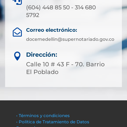

(604) 448 85 50 - 314 680
5792
Correo electrónico:

docemedellin@supernotariado.gov.co
Dirección:

Calle 10 # 43 F - 70. Barrio
El Poblado
• Términos y condiciones
• Política de Tratamiento de Datos