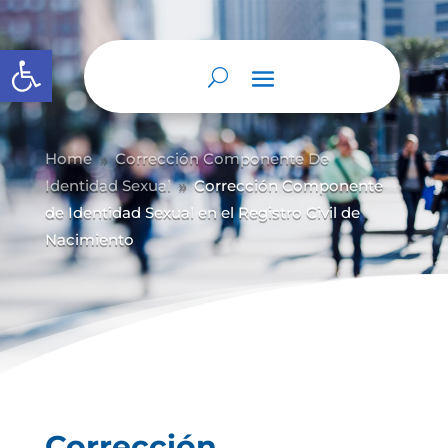
Abrir barra de herramientas
Home
Corrección Componente De
9
Identidad Sexual
Corrección Componente
9
de Identidad Sexual en el Registro Civil de
Nacimiento
Corrección