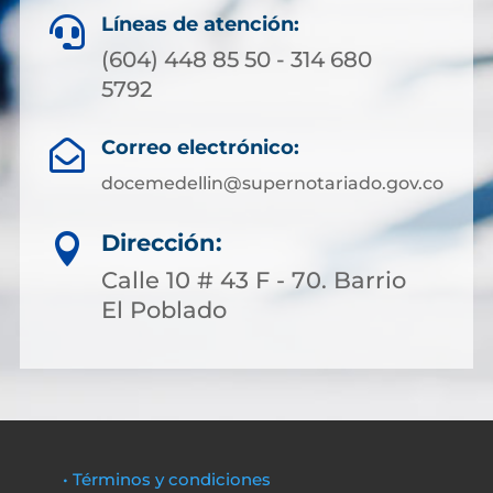
Líneas de atención:

(604) 448 85 50 - 314 680
5792
Correo electrónico:

docemedellin@supernotariado.gov.co
Dirección:

Calle 10 # 43 F - 70. Barrio
El Poblado
• Términos y condiciones