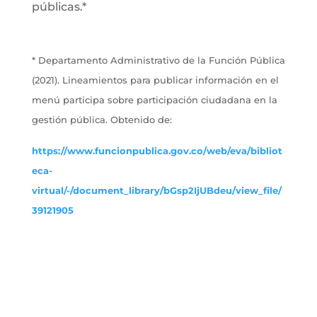
públicas.*
* Departamento Administrativo de la Función Pública
(2021). Lineamientos para publicar información en el
menú participa sobre participación ciudadana en la
gestión pública. Obtenido de:
https://www.funcionpublica.gov.co/web/eva/bibliot
eca-
virtual/-/document_library/bGsp2IjUBdeu/view_file/
39121905