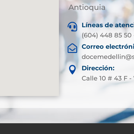
Antioquia
Líneas de atenc

(604) 448 85 50 
Correo electrón

docemedellin@s
Dirección:

Calle 10 # 43 F -