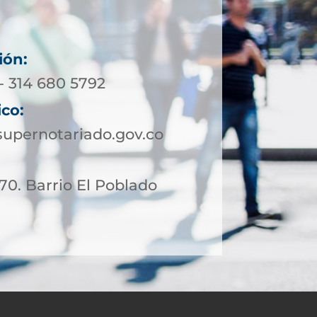
ión:
- 314 680 5792
ico:
upernotariado.gov.co
 70. Barrio El Poblado