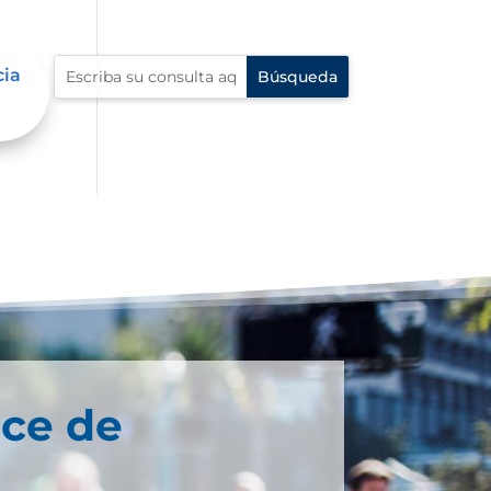
cia
oce de