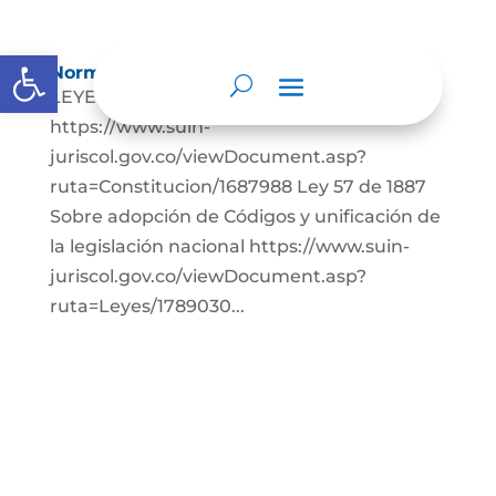
Abrir barra de herramientas
Normatividad
LEYES: Constitución Política de Colombia.
https://www.suin-
juriscol.gov.co/viewDocument.asp?
ruta=Constitucion/1687988 Ley 57 de 1887
Sobre adopción de Códigos y unificación de
la legislación nacional https://www.suin-
juriscol.gov.co/viewDocument.asp?
ruta=Leyes/1789030...